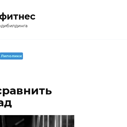
 фитнес
бодибилдинга
Липолики
 сравнить
ад