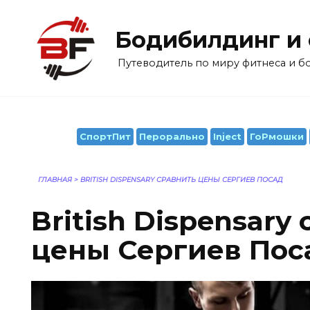
Перейти
к
Бодибилдинг и
содержанию
Путеводитель по миру фитнеса и 
СпортПит
Перорально
Inject
ГоРмошки
ГЛАВНАЯ
>
BRITISH DISPENSARY СРАВНИТЬ ЦЕНЫ СЕРГИЕВ ПОСАД
British Dispensary
цены Сергиев Пос