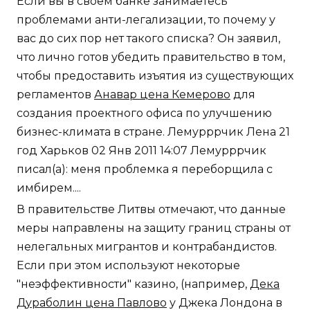
Если вы в своем банке занимаетесь
проблемами анти-легализации, то почему у
вас до сих пор нет такого списка? Он заявил,
что лично готов убедить правительство в том,
чтобы предоставить изъятия из существующих
регламентов
Анавар цена Кемерово
для
создания проектного офиса по улучшению
бизнес-климата в стране. Лемурррчик Лена 21
год Харьков 02 Янв 2011 14:07 Лемурррчик
писал(а): меня проблемка я переборщила с
имбирем....
В правительстве Литвы отмечают, что данные
меры направлены на защиту границ страны от
нелегальных мигрантов и контрабандистов.
Если при этом используют некоторые
"неэффективности" казино, (например,
Дека
Дураболин цена Павлово
у Джека Лондона в