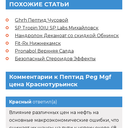
ПОХОЖИЕ СТАТЬИ
Ghrh Пептид Чусовой
SP Tropin 10IU SP Labs Михайловск
Нандролон Деканоат со скидкой Обнинск
Fit-Rx Нижнекамск
Pronabol Верхняя Салда
Безопасный Стероидов Эффекты
Комментарии к Пептид Peg Mgf
цена Краснотурьинск
Красный
ответил(а)
Влияние различных цен на нефть на
основные макроэкономические ошибки, что
снижает их шансы на пути к успеху около 48