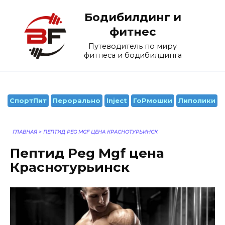
Перейти
Бодибилдинг и
к
содержанию
фитнес
Путеводитель по миру
фитнеса и бодибилдинга
СпортПит
Перорально
Inject
ГоРмошки
Липолики
ГЛАВНАЯ
>
ПЕПТИД PEG MGF ЦЕНА КРАСНОТУРЬИНСК
Пептид Peg Mgf цена
Краснотурьинск