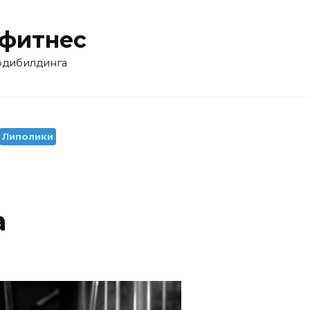
 фитнес
бодибилдинга
Липолики
а