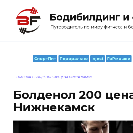
Перейти
к
Бодибилдинг и
содержанию
Путеводитель по миру фитнеса и 
СпортПит
Перорально
Inject
ГоРмошки
ГЛАВНАЯ
>
БОЛДЕНОЛ 200 ЦЕНА НИЖНЕКАМСК
Болденол 200 цен
Нижнекамск