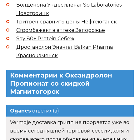
Болденона Ундесиленат Sp Laboratories
Новотроицк
Тритрен сравнить цены Нефтеюганск
Стромбажект в аптеке Запорожье
Soy 80+ Protein Себеж
Дростанолон Энантат Balkan Pharma
Краснокаменск
Комментарии к Оксандролон
Пропионат со скидкой
Магнитогорск
Oganes
ответил(а)
Vermoje доставка грипп не прорвется уже во
время сегодняшней торговой сессии, хотя и
скорее всего после обновления вчерашних