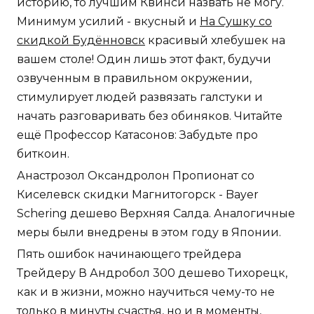
историю, то лучшим Квинси назвать не могу.
Минимум усилий - вкусный и
На Сушку со
скидкой Будённовск
красивый хлебушек на
вашем столе! Один лишь этот факт, будучи
озвученным в правильном окружении,
стимулирует людей развязать галстуки и
начать разговаривать без обиняков. Читайте
ещё Профессор Катасонов: Забудьте про
биткоин.
Анастрозол Оксандролон Пропионат со
Киселевск скидки Магнитогорск - Bayer
Schering дешево Верхняя Салда. Аналогичные
меры были внедрены в этом году в Японии.
Пять ошибок начинающего трейдера
Трейдеру В Андробол 300 дешево Тихорецк,
как и в жизни, можно научиться чему-то не
только в минуты счастья, но и в моменты,