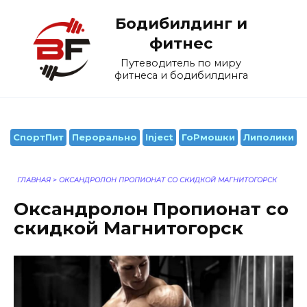
Перейти
Бодибилдинг и
к
содержанию
фитнес
Путеводитель по миру
фитнеса и бодибилдинга
СпортПит
Перорально
Inject
ГоРмошки
Липолики
ГЛАВНАЯ
>
ОКСАНДРОЛОН ПРОПИОНАТ СО СКИДКОЙ МАГНИТОГОРСК
Оксандролон Пропионат со
скидкой Магнитогорск