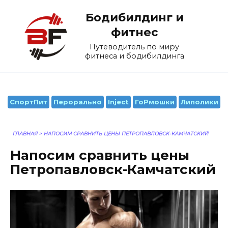
Перейти
Бодибилдинг и
к
содержанию
фитнес
Путеводитель по миру
фитнеса и бодибилдинга
СпортПит
Перорально
Inject
ГоРмошки
Липолики
ГЛАВНАЯ
>
НАПОСИМ СРАВНИТЬ ЦЕНЫ ПЕТРОПАВЛОВСК-КАМЧАТСКИЙ
Напосим сравнить цены
Петропавловск-Камчатский