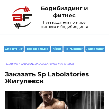
Перейти
Бодибилдинг и
к
содержанию
фитнес
Путеводитель по миру
фитнеса и бодибилдинга
СпортПит
Перорально
Inject
ГоРмошки
Липолики
ГЛАВНАЯ
>
ЗАКАЗАТЬ SP LABOLATORIES ЖИГУЛЕВСК
Заказать Sp Labolatories
Жигулевск