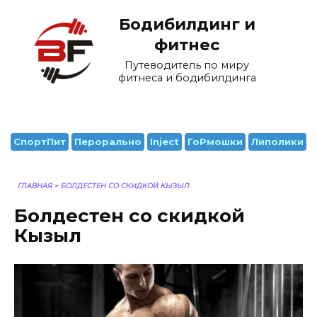
Перейти
Бодибилдинг и
к
содержанию
фитнес
Путеводитель по миру
фитнеса и бодибилдинга
СпортПит
Перорально
Inject
ГоРмошки
Липолики
ГЛАВНАЯ
>
БОЛДЕСТЕН СО СКИДКОЙ КЫЗЫЛ
Болдестен со скидкой
Кызыл