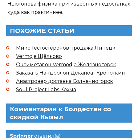
Ньютонова физика при известных недостатках
куда как практичнее.
ПОХОЖИЕ СТАТЬИ
Микс Тестостеронов продажа Липецк
Vermoje Щёлково
Оксиметалон Vermodje Железногорск
Заказать Нандролон Деканоат Кропоткин
Анастровер доставка Солнечногорск
Soul Project Labs Кохма
Комментарии к Болдестен со
скидкой Кызыл
Springer
ответил(а)