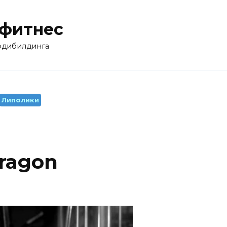
 фитнес
бодибилдинга
Липолики
Dragon