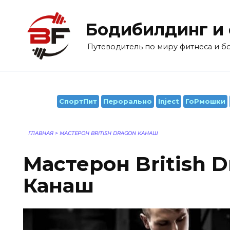
Перейти
к
Бодибилдинг и
содержанию
Путеводитель по миру фитнеса и 
СпортПит
Перорально
Inject
ГоРмошки
ГЛАВНАЯ
>
МАСТЕРОН BRITISH DRAGON КАНАШ
Мастерон British 
Канаш