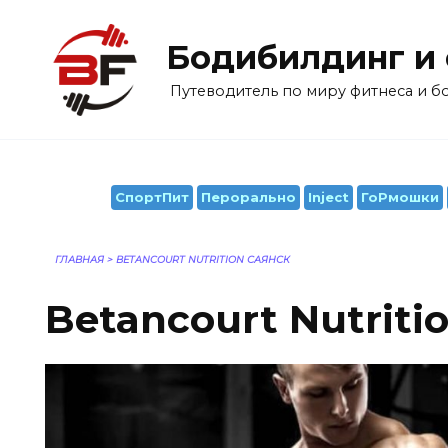
Перейти
к
Бодибилдинг и
содержанию
Путеводитель по миру фитнеса и 
СпортПит
Перорально
Inject
ГоРмошки
ГЛАВНАЯ
>
BETANCOURT NUTRITION САЯНСК
Betancourt Nutriti