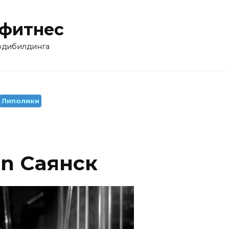
 фитнес
бодибилдинга
Липолики
on Саянск