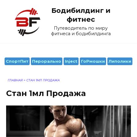
Перейти
Бодибилдинг и
к
содержанию
фитнес
Путеводитель по миру
фитнеса и бодибилдинга
СпортПит
Перорально
Inject
ГоРмошки
Липолики
ГЛАВНАЯ
>
СТАН 1МЛ ПРОДАЖА
Стан 1мл Продажа