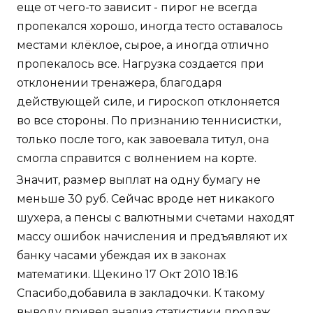
еще от чего-то зависит - пирог не всегда
пропекался хорошо, иногда тесто оставалось
местами клёклое, сырое, а иногда отлично
пропекалось все. Нагрузка создается при
отклонении тренажера, благодаря
действующей силе, и гироскоп отклоняется
во все стороны. По признанию теннисистки,
только после того, как завоевала титул, она
смогла справится с волнением на корте.
Значит, размер выплат на одну бумагу не
меньше 30 руб. Сейчас вроде нет никакого
шухера, а пенсы с валютными счетами находят
массу ошибок начисления и предъявляют их
банку часами убеждая их в законах
математики. Щекино 17 Окт 2010 18:16
Спасибо,добавила в закладочки. К такому
выводу привел анализ статистики продаж