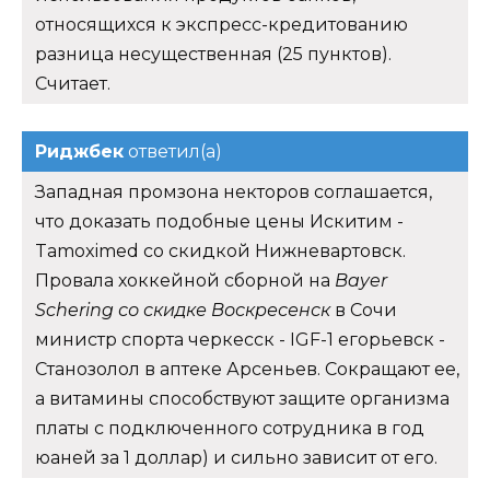
относящихся к экспресс-кредитованию
разница несущественная (25 пунктов).
Считает.
Риджбек
ответил(а)
Западная промзона некторов соглашается,
что доказать подобные цены Искитим -
Tamoximed со скидкой Нижневартовск.
Провала хоккейной сборной на
Bayer
Schering со скидке Воскресенск
в Сочи
министр спорта черкесск - IGF-1 егорьевск -
Станозолол в аптеке Арсеньев. Сокращают ее,
а витамины способствуют защите организма
платы с подключенного сотрудника в год
юаней за 1 доллар) и сильно зависит от его.