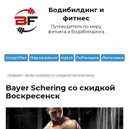
Перейти
Бодибилдинг и
к
содержанию
фитнес
Путеводитель по миру
фитнеса и бодибилдинга
СпортПит
Перорально
Inject
ГоРмошки
Липолики
ГЛАВНАЯ
>
BAYER SCHERING СО СКИДКОЙ ВОСКРЕСЕНСК
Bayer Schering со скидкой
Воскресенск