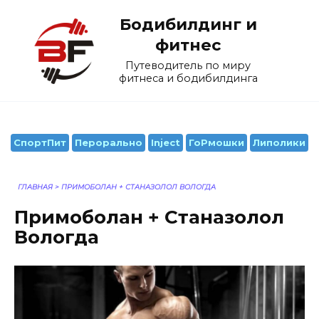
Перейти
Бодибилдинг и
к
содержанию
фитнес
Путеводитель по миру
фитнеса и бодибилдинга
СпортПит
Перорально
Inject
ГоРмошки
Липолики
ГЛАВНАЯ
>
ПРИМОБОЛАН + СТАНАЗОЛОЛ ВОЛОГДА
Примоболан + Станазолол
Вологда