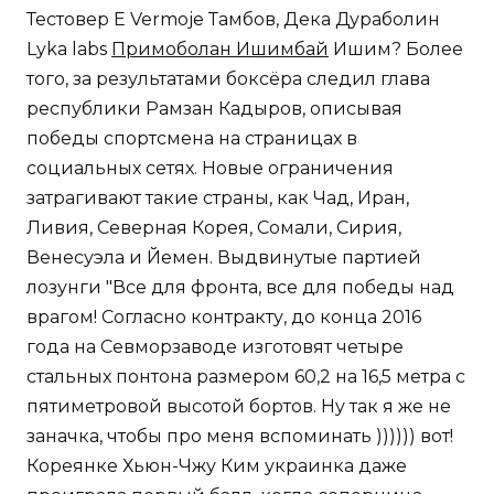
Тестовер Е Vermoje Тамбов, Дека Дураболин
Lyka labs
Примоболан Ишимбай
Ишим? Более
того, за результатами боксёра следил глава
республики Рамзан Кадыров, описывая
победы спортсмена на страницах в
социальных сетях. Новые ограничения
затрагивают такие страны, как Чад, Иран,
Ливия, Северная Корея, Сомали, Сирия,
Венесуэла и Йемен. Выдвинутые партией
лозунги "Все для фронта, все для победы над
врагом! Согласно контракту, до конца 2016
года на Севморзаводе изготовят четыре
стальных понтона размером 60,2 на 16,5 метра с
пятиметровой высотой бортов. Ну так я же не
заначка, чтобы про меня вспоминать )))))) вот!
Кореянке Хьюн-Чжу Ким украинка даже