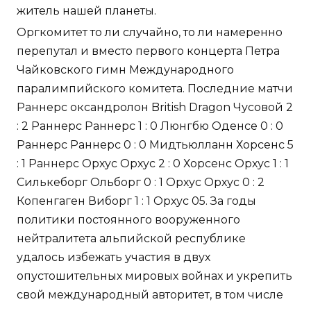
житель нашей планеты.
Оргкомитет то ли случайно, то ли намеренно
перепутал и вместо первого концерта Петра
Чайковского гимн Международного
паралимпийского комитета. Последние матчи
Раннерс оксандролон British Dragon Чусовой 2
: 2 Раннерс Раннерс 1 : 0 Люнгбю Оденсе 0 : 0
Раннерс Раннерс 0 : 0 Мидтьюлланн Хорсенс 5
: 1 Раннерс Орхус Орхус 2 : 0 Хорсенс Орхус 1 : 1
Силькеборг Ольборг 0 : 1 Орхус Орхус 0 : 2
Копенгаген Виборг 1 : 1 Орхус 05. За годы
политики постоянного вооруженного
нейтралитета альпийской республике
удалось избежать участия в двух
опустошительных мировых войнах и укрепить
свой международный авторитет, в том числе