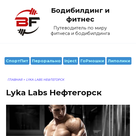
Перейти
Бодибилдинг и
к
содержанию
фитнес
Путеводитель по миру
фитнеса и бодибилдинга
СпортПит
Перорально
Inject
ГоРмошки
Липолики
ГЛАВНАЯ
>
LYKA LABS НЕФТЕГОРСК
Lyka Labs Нефтегорск