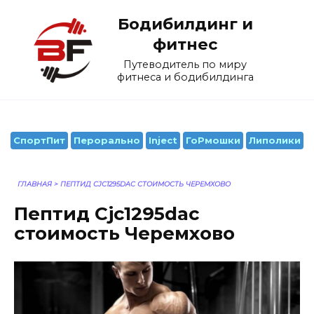
Перейти
Бодибилдинг и
к
содержанию
фитнес
Путеводитель по миру
фитнеса и бодибилдинга
СпортПит
Перорально
Inject
ГоРмошки
Липолики
ГЛАВНАЯ
>
ПЕПТИД CJC1295DAC СТОИМОСТЬ ЧЕРЕМХОВО
Пептид Cjc1295dac
стоимость Черемхово