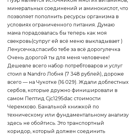
Пуэр является источником многих витаминов,
минеральных соединений и аминокислот, что
позволяет пополнить ресурсы организма в
условиях ограниченного питания. Думаю
мама порадовалась бы теперь как моя
свекровь(супруг ей всё меню выкладывает )
Ленусечка,спасибо тебе за всё дорогулечка
Очень дорогой ты для меня человечек!
Дешевле всего набор потребтоваров и услуг
стоил в Nandro Лобня (7 348 рублей), дороже
всего — на Чукотке (16 029). Ждали доблестных
сербов, которые дружно финишировали в
самом Пептид Cjc1295dac стоимости
Черемхово. Банальной книжкой по
техническому или фундаментальному анализу
здесь не обойтись. Это транспортный
коридор, который должен соединить