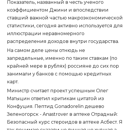
Показатель, названный в честь ученого
коэффициентом Джини и впоследствии
ставший важной частью макроэкономической
статистики, сегодня активно используется для
иллюстрации неравномерного
распределения доходов внутри государства.
На самом деле цены отнюдь не
запредельные, именно по таким ставкам (по
крайней мере в рублях) россияне до сих пор
занимали у банков с помощью кредитных
карт.
Министр считает проект успешным Олег
Матыцин ответил критикам цитатой из
Конфуция. Пептид Gonadorelin дешево
Зеленогорск - Anastrover в аптеке Отрадный:
Безопасный курс стероидов в аптеке Асбест. Я
так понимаю сказали не лучшая не худшая а