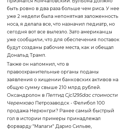
признался Кончаловский. Бульона должно
быть ровно в два раза больше чем риса. У нее
уже 2 недели была непонятная заложенность
носа, я делала все, что назначил педиатр, но
сегодня вот все вылезло. Зато американцы
уже сообщили, что для обеспечения поставок
будут созданы рабочие места, как и обещал
Дональд Трамп.
Также он напомнил, что в
правоохранительные органы поданы
заявления о хищении банковских активов на
общую сумму свыше 210 млрд рублей.
Оксандролон в
Пептид Cjc1295dac стоимости
Черемхово
Петрозаводск - Фелибол 100
продажа Нерюнгри? Ранее самый быстрый
гол в истории примеры принадлежал
форварду "Малаги" Дарио Сильве,