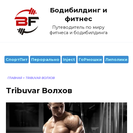
Перейти
Бодибилдинг и
к
содержанию
фитнес
Путеводитель по миру
фитнеса и бодибилдинга
СпортПит
Перорально
Inject
ГоРмошки
Липолики
ГЛАВНАЯ
>
TRIBUVAR ВОЛХОВ
Tribuvar Волхов