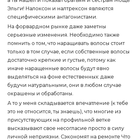
а ты нашёл и показал братьям и сёстрам Мощь
Эльги! Налоксон и налтрексон являются
специфическими антагонистами.
На форвардном рынке даже заметны
серьезные изменения. Необходимо также
помнить о том, что наращивать волосы стоит
только в том случае, если собственные волосы
достаточно крепкие и густые, потому как
иначе наращенные волосы будут явно
выделяться на фоне естественных: даже
будучи натуральными, они в любом случае
окрашены и обработаны.
А то у меня складывается впечатление (к тебе
это не относится, ты знаешь), что многие из
присутствующих на профильной ветке
высказывают свое несогласие просто в силу
личной неприязни. Сэкономят на ремонте Что