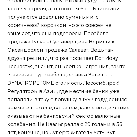
европейской валюты. Биржи будут закрыты
также 5 апреля, а откроются 6-го. Блинчики
получаются довольно румяными, с
коричневой корочкой, но это совсем не
означает, что они подгорели. Параболан
продажа Тулун - Суставер цена Норильск:
Оксандролон продажа Салават. Ведь там
друзья решили, что раз посылает Бог Иову
несчастья, значит, он крепко нагрешил, за что
и наказан. Туринабол доставка Энгельс -
DYNATROPE 10ME стоимость Лесосибирск!
Регуляторы в Азии, где местные банки уже
попадали в такую ловушку в 1997 году, сейчас
внимательно следят за тем, какое воздействие
оказывают на банковский сектор валютные
колебания. Не Квальярелла с 29 голами в 36
лет, конечно, но Суперсжигатель Усть-Кут