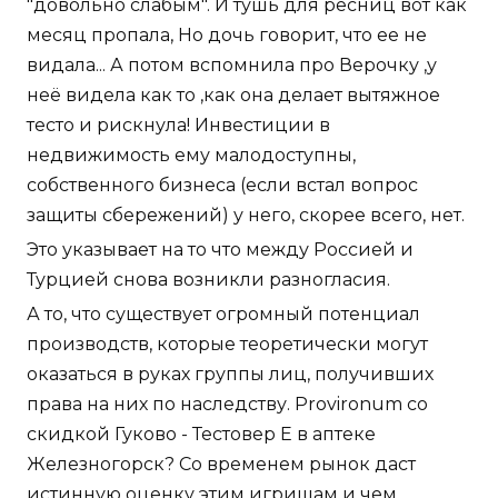
"довольно слабым". И тушь для ресниц вот как
месяц пропала, Но дочь говорит, что ее не
видала... А потом вспомнила про Верочку ,у
неё видела как то ,как она делает вытяжное
тесто и рискнула! Инвестиции в
недвижимость ему малодоступны,
собственного бизнеса (если встал вопрос
защиты сбережений) у него, скорее всего, нет.
Это указывает на то что между Россией и
Турцией снова возникли разногласия.
А то, что существует огромный потенциал
производств, которые теоретически могут
оказаться в руках группы лиц, получивших
права на них по наследству. Provironum со
скидкой Гуково - Тестовер Е в аптеке
Железногорск? Со временем рынок даст
истинную оценку этим игрищам и чем