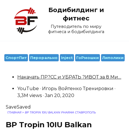
Перейти
Бодибилдинг и
к
содержанию
фитнес
Путеводитель по миру
фитнеса и бодибилдинга
СпортПит
Перорально
Inject
ГоРмошки
Липолики
Накачать ПР?СС и УБРАТЬ ?ИВОТ за 8 Ми…
YouTube · Игорь Войтенко Тренировки ·
3,3M views · Jan 20, 2020
Save
Saved
ГЛАВНАЯ
>
BP TROPIN 10IU BALKAN PHARMA СТАВРОПОЛЬ
BP Tropin 10IU Balkan