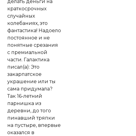
делать деньги на
краткосрочных
случайных
колебаниях, это
фантастика! Надоело
постоянное и не
понятные срезания
с премиальной
части. Галактика
писал(а): Это
закарпатское
украшение или ты
сама придумала?
Так 16-летний
парнишка из
деревни, до того
пинавший тряпки
на пустыре, впервые
оказался в