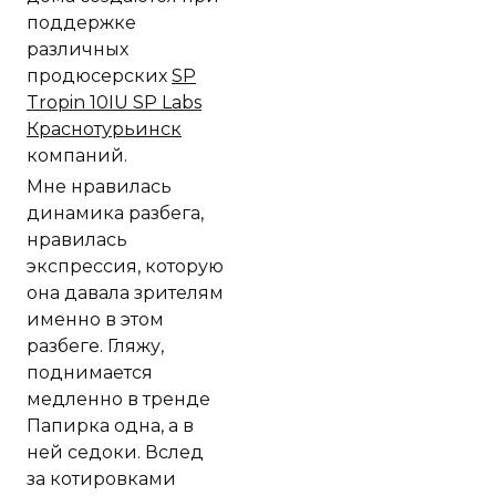
поддержке
различных
продюсерских
SP
Tropin 10IU SP Labs
Краснотурьинск
компаний.
Мне нравилась
динамика разбега,
нравилась
экспрессия, которую
она давала зрителям
именно в этом
разбеге. Гляжу,
поднимается
медленно в тренде
Папирка одна, а в
ней седоки. Вслед
за котировками