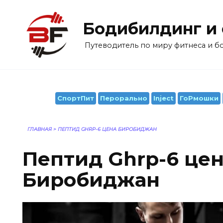
Перейти
к
Бодибилдинг и
содержанию
Путеводитель по миру фитнеса и 
СпортПит
Перорально
Inject
ГоРмошки
ГЛАВНАЯ
>
ПЕПТИД GHRP-6 ЦЕНА БИРОБИДЖАН
Пептид Ghrp-6 це
Биробиджан