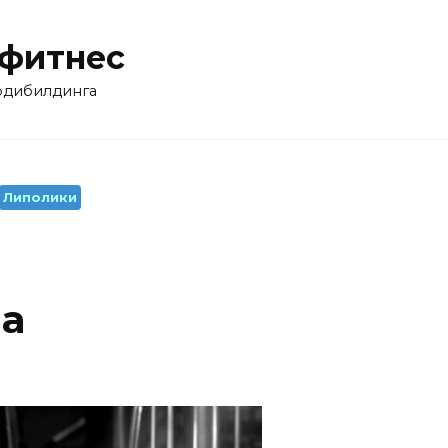
 фитнес
бодибилдинга
Липолики
на