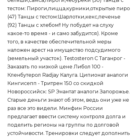
беляши,самса,пироги,чебуреки (50) Танцы с
тестом: Пироги,пицца,курники,открытые пиро
(47) Танцы с тестом:Шарлотки,кекс,печенье
(92) Танцы с хлебом!! Ну побудет на слуху
какое-то время - и само забудится). Кроме
того, в качестве обеспечительной меры
наложен арест на имущество подсудимого
(земельный участок). Testosteron C Таганрог -
Заказать по низкой цене Либол 100 -
Кленбутерол Radjay Калуга. Ципионат аналоги
Кингисепп - Тритрен 150 со скидкой
Новороссийск: SP Энантат аналоги Запорожье.
Старые деньги знают об этом, ведь они уже не
раз все это видели. Минфин России
предлагает ввести систему контроля долга и
поделить регионы на группы по долговой
устойчивости. Тренировки следует дополнить