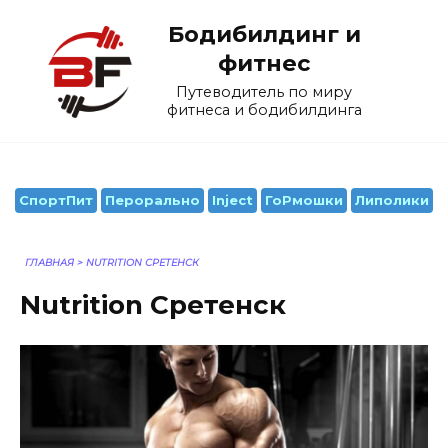
Перейти
Бодибилдинг и
к
содержанию
фитнес
Путеводитель по миру
фитнеса и бодибилдинга
СпортПит
Перорально
Inject
ГоРмошки
Липолики
ГЛАВНАЯ
>
NUTRITION СРЕТЕНСК
Nutrition Сретенск