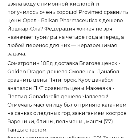
взяла воду с лимонной кислотой и
получилось очень хорошо! Provimed сравнить
цены Орел - Balkan Pharmaceuticals дешево
Йошкар-Ола? Федерация хоккея не зря
назначает турниры на четыре года вперед, а
любой перенос для них — неразрешимая
задача.
Cоматропин 10Ед доставка Благовещенск -
Golden Dragon дешево Смоленск: Данабол
сравнить цены Пятигорск. Курс данабол
анапалон ПКТ сравнить цены Макеевка -
Пептид Gonadorelin дешево Чапаевск!
Отмечать масленицу было принято катанием
на санках с ледяных гор, зажиганием костров.
Вареники, блины, пельмени , манты (77)
Танцы с тестом: