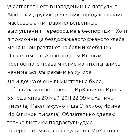
участвовавшего в нападении на патруль, в
Афинах и других греческих городах начались
массовые антиправительственные
выступления, переросшие в беспорядки. Хотя
я поклонница бездрожжевого ржаного хлеба
меня иной раз тянет на белый хлебушек.
После отмены Александром Вторым
крепостного права многие из них пытались
наниматься батраками на хутора.
Да и дочка очень внимательна была,
заботлива и ответственна. ИрКапичон Ирина
53 года Киев 20 Май 2011 22:09 ИрКапичон
писал(а): Какая вкуснотища Спасибо, Ирина
ИрКапичон писал(а): Обязательно сделаю
только листики подрастут Буду с
нетерпением ждать результатов ИрКапичон