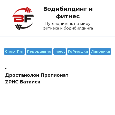
Перейти
Бодибилдинг и
к
содержанию
фитнес
Путеводитель по миру
фитнеса и бодибилдинга
СпортПит
Перорально
Inject
ГоРмошки
Липолики
Дростанолон Пропионат
ZPHC Батайск