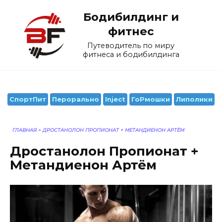
Перейти
Бодибилдинг и
к
содержанию
фитнес
Путеводитель по миру
фитнеса и бодибилдинга
СпортПит
Перорально
Inject
ГоРмошки
Липолики
ГЛАВНАЯ
>
ДРОСТАНОЛОН ПРОПИОНАТ + МЕТАНДИЕНОН АРТЁМ
Дростанолон Пропионат +
Метандиенон Артём