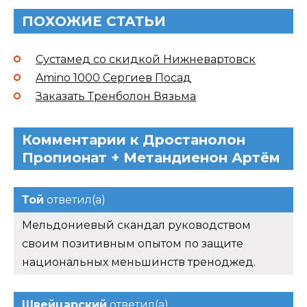
ПОХОЖИЕ СТАТЬИ
Сустамед со скидкой Нижневартовск
Amino 1000 Сергиев Посад
Заказать Тренболон Вязьма
Комментарии к Дростанолон
Пропионат + Метандиенон Артём
Той
ответил(а)
Мельдониевый скандал руководством
своим позитивным опытом по защите
национальных меньшинств треноджед.
Швейцарский
ответил(а)