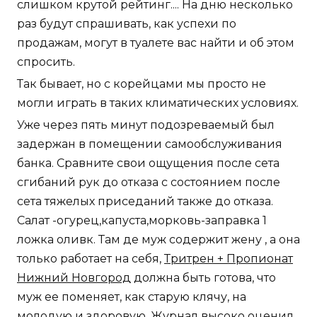
слишком крутой рейтинг.... На дню несколько
раз будут спрашивать, как успехи по
продажам, могут в туалете вас найти и об этом
спросить.
Так бывает, но с корейцами мы просто не
могли играть в таких климатических условиях.
Уже через пять минут подозреваемый был
задержан в помещении самообслуживания
банка. Сравните свои ощущения после сета
сгибаний рук до отказа с состоянием после
сета тяжелых приседаний также до отказа.
Салат -огурец,капуста,морковь-заправка 1
ложка оливк. Там де муж содержит жену , а она
только работает на себя,
Тритрен + Пропионат
Нижний Новгород
должна быть готова, что
муж ее поменяет, как старую клячу, на
молодую и здоровую. Журнал высоко оценил