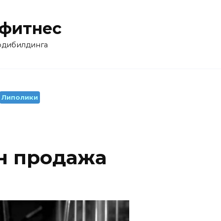
 фитнес
бодибилдинга
Липолики
н продажа