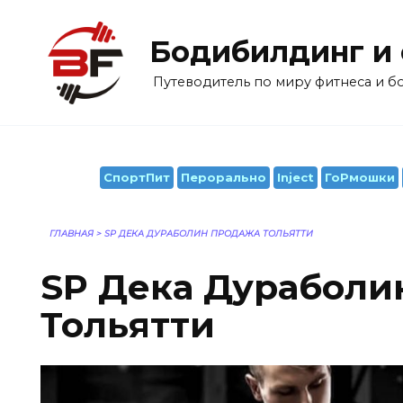
Перейти
к
Бодибилдинг и
содержанию
Путеводитель по миру фитнеса и 
СпортПит
Перорально
Inject
ГоРмошки
ГЛАВНАЯ
>
SP ДЕКА ДУРАБОЛИН ПРОДАЖА ТОЛЬЯТТИ
SP Дека Дураболи
Тольятти