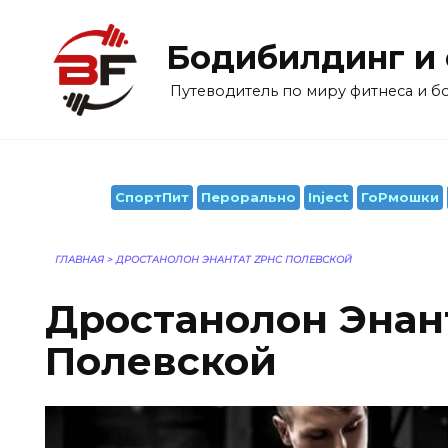
Перейти
к
Бодибилдинг и
содержанию
Путеводитель по миру фитнеса и 
СпортПит
Перорально
Inject
ГоРмошки
ГЛАВНАЯ
>
ДРОСТАНОЛОН ЭНАНТАТ ZPHC ПОЛЕВСКОЙ
Дростанолон Энан
Полевской