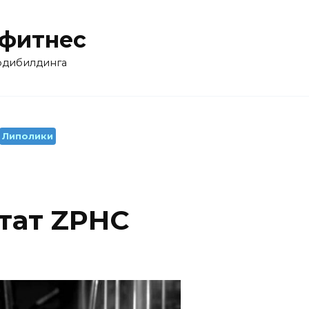
 фитнес
бодибилдинга
Липолики
тат ZPHC