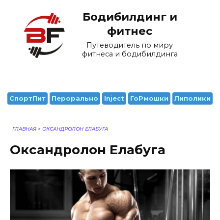
Перейти
Бодибилдинг и
к
содержанию
фитнес
Путеводитель по миру
фитнеса и бодибилдинга
СпортПит
Перорально
Inject
ГоРмошки
Липолики
ГЛАВНАЯ
>
ОКСАНДРОЛОН ЕЛАБУГА
Оксандролон Елабуга