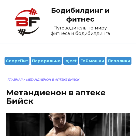
Перейти
Бодибилдинг и
к
содержанию
фитнес
Путеводитель по миру
фитнеса и бодибилдинга
СпортПит
Перорально
Inject
ГоРмошки
Липолики
ГЛАВНАЯ
>
МЕТАНДИЕНОН В АПТЕКЕ БИЙСК
Метандиенон в аптеке
Бийск