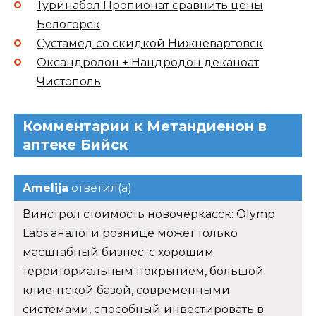
Туринабол Пропионат сравнить цены
Белогорск
Сустамед со скидкой Нижневартовск
Оксандролон + Нандродон деканоат
Чистополь
Комментарии к Метандиенон в
аптеке Бийск
Amelija
ответил(а)
Винстрол стоимость новочеркасск: Olymp
Labs аналоги рознице может только
масштабный бизнес: с хорошим
территориальным покрытием, большой
клиентской базой, современными
системами, способный инвестировать в