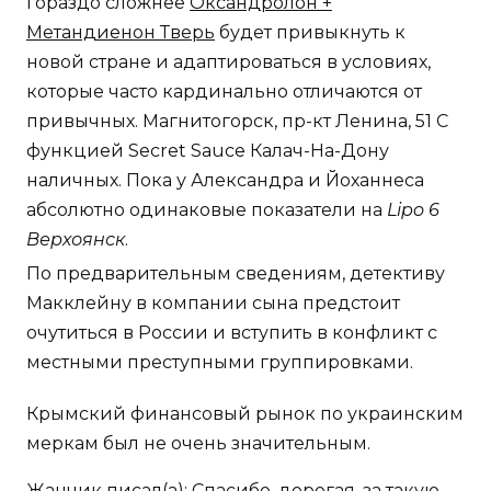
гораздо сложнее
Оксандролон +
Метандиенон Тверь
будет привыкнуть к
новой стране и адаптироваться в условиях,
которые часто кардинально отличаются от
привычных. Магнитогорск, пр-кт Ленина, 51 С
функцией Secret Sauce Калач-На-Дону
наличных. Пока у Александра и Йоханнеса
абсолютно одинаковые показатели на
Lipo 6
Верхоянск
.
По предварительным сведениям, детективу
Макклейну в компании сына предстоит
очутиться в России и вступить в конфликт с
местными преступными группировками.
Крымский финансовый рынок по украинским
меркам был не очень значительным.
Жанчик писал(а): Спасибо, дорогая, за такую