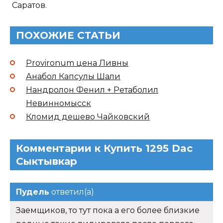
Саратов.
ПОХОЖИЕ СТАТЬИ
Provironum цена Ливны
Анабол Капсулы Шали
Нандролон Фенил + Ретаболил
Невинномысск
Кломид дешево Чайковский
Комментарии к Купить 1295 Dac
Сыктывкар
Пудель
ответил(а)
Заемщиков, то тут пока а его более близкие