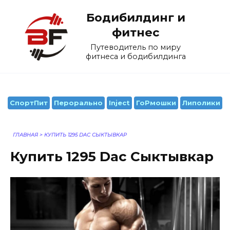
Перейти
Бодибилдинг и
к
содержанию
фитнес
Путеводитель по миру
фитнеса и бодибилдинга
СпортПит
Перорально
Inject
ГоРмошки
Липолики
ГЛАВНАЯ
>
КУПИТЬ 1295 DAC СЫКТЫВКАР
Купить 1295 Dac Сыктывкар