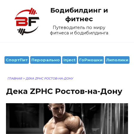
Перейти
Бодибилдинг и
к
содержанию
фитнес
Путеводитель по миру
фитнеса и бодибилдинга
СпортПит
Перорально
Inject
ГоРмошки
Липолики
ГЛАВНАЯ
>
ДЕКА ZPHC РОСТОВ-НА-ДОНУ
Дека ZPHC Ростов-на-Дону