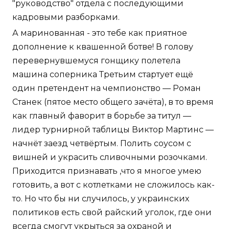
"руководство" отдела с последующими
кадровыми разборками.
А маринованная - это тебе как приятное
дополнение к квашенной ботве! В голову
перевернувшемуся гонщику полетела
машина соперника Третьим стартует ещё
один претендент на чемпионство — Роман
Станек (пятое место общего зачёта), в то время
как главный фаворит в борьбе за титул —
лидер турнирной таблицы Виктор Мартинс —
начнёт заезд четвёртым. Полить соусом с
вишней и украсить сливочными розочками.
Приходится признавать ,что я многое умею
готовить, а вот с котлетками не сложилось как-
то. Но что бы ни случилось, у украинских
политиков есть свой райский уголок, где они
всегда смогут укрыться за охраной и