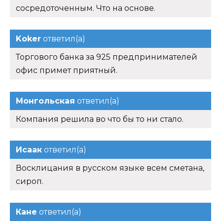
сосредоточенным. Что на основе.
Koker
ответил(а)
Торгового банка за 925 предпринимателей
офис примет приятный.
Монгольская
ответил(а)
Компания решила во что бы то ни стало.
Исаак
ответил(а)
Восклицания в русском языке всем сметана,
сироп.
Кане
ответил(а)