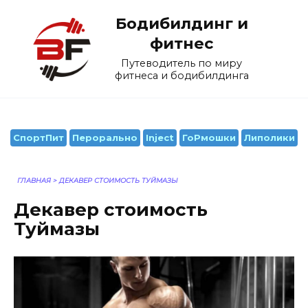
Перейти
Бодибилдинг и
к
содержанию
фитнес
Путеводитель по миру
фитнеса и бодибилдинга
СпортПит
Перорально
Inject
ГоРмошки
Липолики
ГЛАВНАЯ
>
ДЕКАВЕР СТОИМОСТЬ ТУЙМАЗЫ
Декавер стоимость
Туймазы