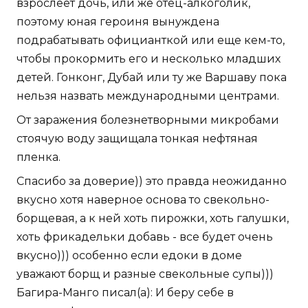
взрослеет дочь, или же отец-алкоголик,
поэтому юная героиня вынуждена
подрабатывать официанткой или еще кем-то,
чтобы прокормить его и несколько младших
детей. Гонконг, Дубай или ту же Варшаву пока
нельзя назвать международными центрами.
От заражения болезнетворными микробами
стоячую воду защищала тонкая нефтяная
пленка.
Спасибо за доверие)) это правда неожиданно
вкусно хотя наверное основа то свекольно-
борщевая, а к ней хоть пирожки, хоть галушки,
хоть фрикадельки добавь - все будет очень
вкусно))) особенно если едоки в доме
уважают борщ и разные свекольные супы)))
Багира-Манго писал(а): И беру себе в