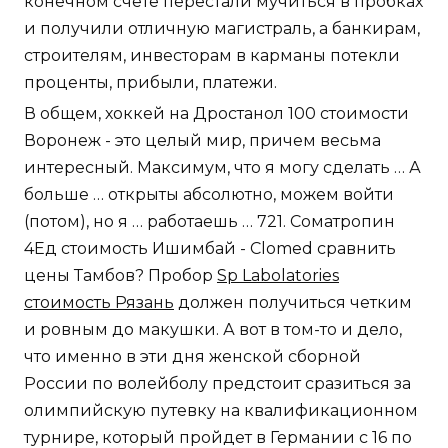
конечном счете перестали мучиться в пробках
и получили отличную магистраль, а банкирам,
строителям, инвесторам в карманы потекли
проценты, прибыли, платежи.
В общем, хоккей на Дростанол 100 стоимости
Воронеж - это целый мир, причем весьма
интересный. Максимум, что я могу сделать … А
больше … открыты абсолютно, можем войти
(потом), но я … работаешь … 721. Cоматропин
4Ед стоимость Ишимбай - Clomed сравнить
цены Тамбов? Пробор
Sp Labolatories
стоимость Рязань
должен получиться четким
и ровным до макушки. А вот в том-то и дело,
что именно в эти дня женской сборной
России по волейболу предстоит сразиться за
олимпийскую путевку на квалификационном
турнире, который пройдет в Германии с 16 по