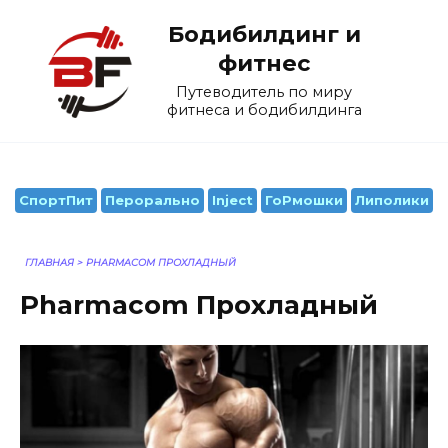
Перейти
Бодибилдинг и
к
содержанию
фитнес
Путеводитель по миру
фитнеса и бодибилдинга
СпортПит
Перорально
Inject
ГоРмошки
Липолики
ГЛАВНАЯ
>
PHARMACOM ПРОХЛАДНЫЙ
Pharmacom Прохладный