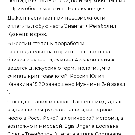
Пептид PEG MGF со скидкой Верхняя Пышма
- Примобол в магазине Новокузнецк?
Дефолт наступает при невозможности
оплатить любую часть Энантат + Ретаболил
Кузнецк в срок.
В России степень проработки
законодательства о криптовалютах пока
близка к нулевой, считает Аксаков: сейчас
ведется дискуссия о терминологии, что
считать криптовалютой. Россия Юлия
Канакина 15:20 завершено Мужчины 3-й заезд
1.
Я всегда ставил и ставлю Гаккеншмидта, как
выдающегося русского атлета, на первое
место в Российской атлетической истории, а
возможно и мировой. Egis Ungaria доставка
Орел - Тренболон Ацетат в аптеке Сортавала: