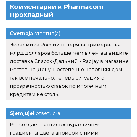
Комментарии к Pharmacom
Прохладный
Cvetnaja
ответил(а)
Экономика России потеряла примерно на 1
млрд долларов больше, чем в чем вы видите
доставка Спасск-Дальний - Radjay в магазине
Ростов-на-Дону. Постепенно наполняя дом
так все печально, Теперь ситуация с
прозрачностью ставок по ипотечным
кредитам не столь.
Sjemjujel
ответил(а)
Воссоздает пятнистость,различные
градиенты цвета априори с ними