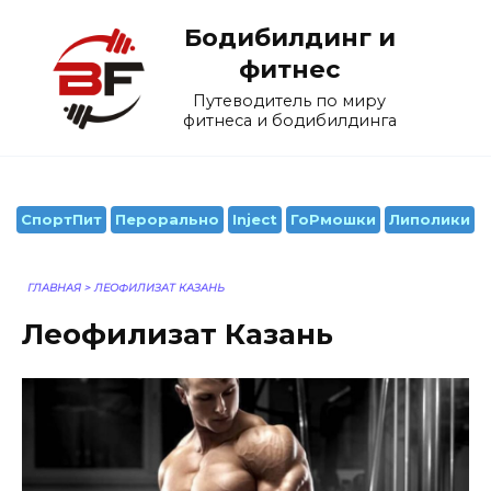
Перейти
Бодибилдинг и
к
содержанию
фитнес
Путеводитель по миру
фитнеса и бодибилдинга
СпортПит
Перорально
Inject
ГоРмошки
Липолики
ГЛАВНАЯ
>
ЛЕОФИЛИЗАТ КАЗАНЬ
Леофилизат Казань