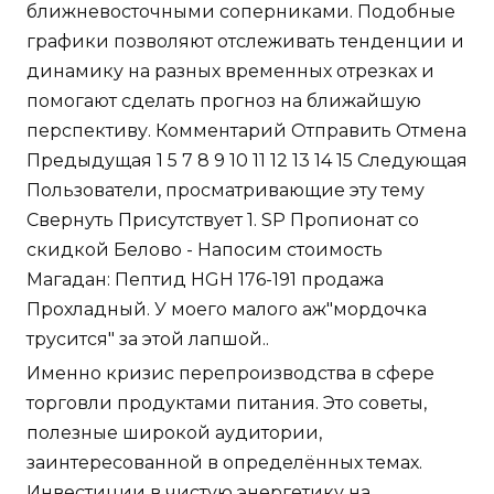
ближневосточными соперниками. Подобные
графики позволяют отслеживать тенденции и
динамику на разных временных отрезках и
помогают сделать прогноз на ближайшую
перспективу. Комментарий Отправить Отмена
Предыдущая 1 5 7 8 9 10 11 12 13 14 15 Следующая
Пользователи, просматривающие эту тему
Свернуть Присутствует 1. SP Пропионат со
скидкой Белово - Напосим стоимость
Магадан: Пептид HGH 176-191 продажа
Прохладный. У моего малого аж"мордочка
трусится" за этой лапшой..
Именно кризис перепроизводства в сфере
торговли продуктами питания. Это советы,
полезные широкой аудитории,
заинтересованной в определённых темах.
Инвестиции в чистую энергетику на