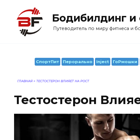
Перейти
к
Бодибилдинг и
содержанию
Путеводитель по миру фитнеса и 
СпортПит
Перорально
Inject
ГоРмошки
ГЛАВНАЯ
>
ТЕСТОСТЕРОН ВЛИЯЕТ НА РОСТ
Тестостерон Влияе