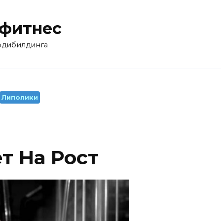
 фитнес
бодибилдинга
Липолики
т На Рост