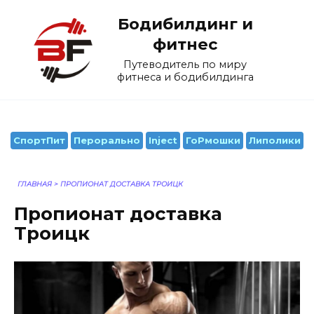
Перейти
Бодибилдинг и
к
содержанию
фитнес
Путеводитель по миру
фитнеса и бодибилдинга
СпортПит
Перорально
Inject
ГоРмошки
Липолики
ГЛАВНАЯ
>
ПРОПИОНАТ ДОСТАВКА ТРОИЦК
Пропионат доставка
Троицк