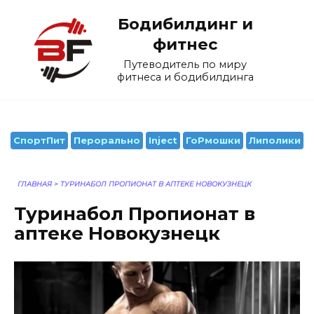
Перейти
Бодибилдинг и
к
содержанию
фитнес
Путеводитель по миру
фитнеса и бодибилдинга
СпортПит
Перорально
Inject
ГоРмошки
Липолики
ГЛАВНАЯ
>
ТУРИНАБОЛ ПРОПИОНАТ В АПТЕКЕ НОВОКУЗНЕЦК
Туринабол Пропионат в
аптеке Новокузнецк