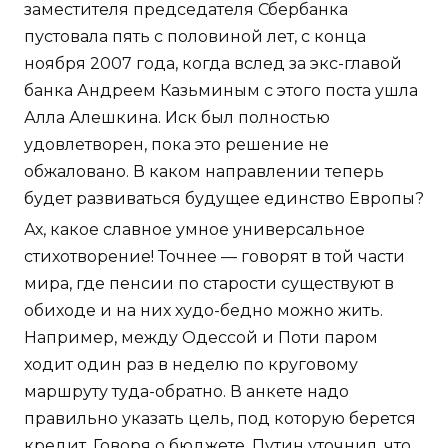
заместителя председателя Сбербанка
пустовала пять с половиной лет, с конца
ноября 2007 года, когда вслед за экс-главой
банка Андреем Казьминым с этого поста ушла
Алла Алешкина. Иск был полностью
удовлетворен, пока это решение не
обжаловано. В каком направлении теперь
будет развиваться будущее единство Европы?
Ах, какое славное умное универсальное
стихотворение! Точнее — говорят в той части
мира, где пенсии по старости существуют в
обиходе и на них худо-бедно можно жить.
Например, между Одессой и Поти паром
ходит один раз в неделю по круговому
маршруту туда-обратно. В анкете надо
правильно указать цель, под которую берется
кредит. Говоря о бюджете, Путин уточнил, что