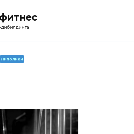
 фитнес
бодибилдинга
Липолики