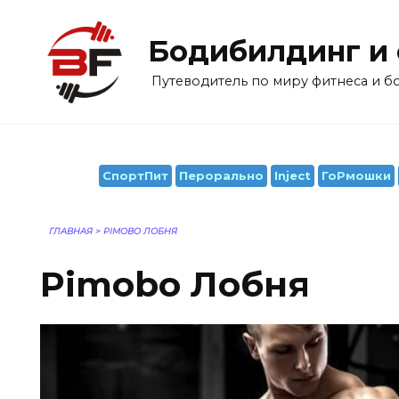
Перейти
к
Бодибилдинг и
содержанию
Путеводитель по миру фитнеса и 
СпортПит
Перорально
Inject
ГоРмошки
ГЛАВНАЯ
>
PIMOBO ЛОБНЯ
Pimobo Лобня