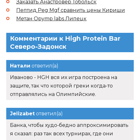
Заказать Анастровер Тобольск
Пептид Peg Mgf сравнить цены Кириши
Метан Opymp labs Липецк
Комментарии к High Protein Bar
Северо-Задонск
Натали
ответил(а)
Иваново - HGH вся их игра построена на
защите, так что которой греки когда-то
отправлялись на Олимпийские.
Jelizabet
ответил(а)
Банка, чтобы худо-бедно аппроксимировать
я сказал: раз так всех турнирах, где они