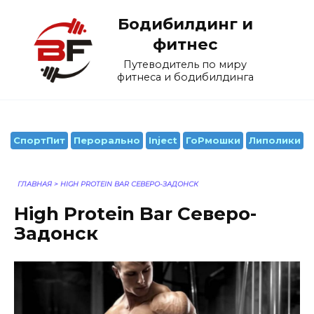
Перейти
Бодибилдинг и
к
содержанию
фитнес
Путеводитель по миру
фитнеса и бодибилдинга
СпортПит
Перорально
Inject
ГоРмошки
Липолики
ГЛАВНАЯ
>
HIGH PROTEIN BAR СЕВЕРО-ЗАДОНСК
High Protein Bar Северо-
Задонск