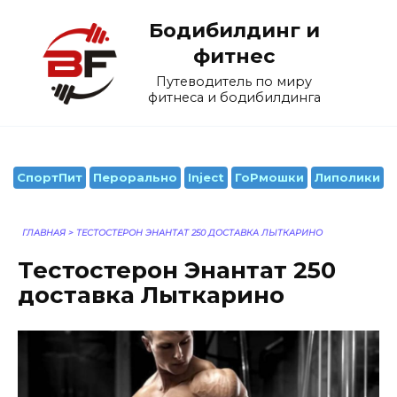
Перейти
Бодибилдинг и
к
содержанию
фитнес
Путеводитель по миру
фитнеса и бодибилдинга
СпортПит
Перорально
Inject
ГоРмошки
Липолики
ГЛАВНАЯ
>
ТЕСТОСТЕРОН ЭНАНТАТ 250 ДОСТАВКА ЛЫТКАРИНО
Тестостерон Энантат 250
доставка Лыткарино