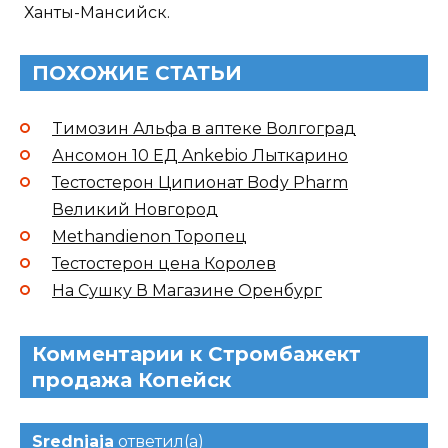
Ханты-Мансийск.
ПОХОЖИЕ СТАТЬИ
Tимозин Альфа в аптеке Волгоград
Ансомон 10 ЕД Ankebio Лыткарино
Тестостерон Ципионат Body Pharm
Великий Новгород
Methandienon Торопец
Тестостерон цена Королев
На Сушку В Магазине Оренбург
Комментарии к Стромбажект
продажа Копейск
Srednjaja
ответил(а)