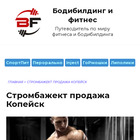
Перейти
Бодибилдинг и
к
содержанию
фитнес
Путеводитель по миру
фитнеса и бодибилдинга
СпортПит
Перорально
Inject
ГоРмошки
Липолики
ГЛАВНАЯ
>
СТРОМБАЖЕКТ ПРОДАЖА КОПЕЙСК
Стромбажект продажа
Копейск