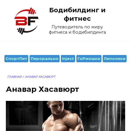
Перейти
Бодибилдинг и
к
содержанию
фитнес
Путеводитель по миру
фитнеса и бодибилдинга
СпортПит
Перорально
Inject
ГоРмошки
Липолики
ГЛАВНАЯ
>
АНАВАР ХАСАВЮРТ
Анавар Хасавюрт