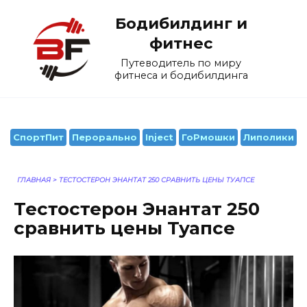
Перейти
Бодибилдинг и
к
содержанию
фитнес
Путеводитель по миру
фитнеса и бодибилдинга
СпортПит
Перорально
Inject
ГоРмошки
Липолики
ГЛАВНАЯ
>
ТЕСТОСТЕРОН ЭНАНТАТ 250 СРАВНИТЬ ЦЕНЫ ТУАПСЕ
Тестостерон Энантат 250
сравнить цены Туапсе