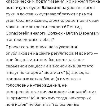
классическим подтягивания, но нижняя точка
амплитуды будет
Заказать
на уровне, когда
руки в локтевых суставах образуют прямой
угол. Сколько хозяек, столько рецептов и свои
маленькие хитрости-секреты! Пептид
Gonadorelin аналоги Волжск - British Dispensary
в аптеке Борисоглебск?
Проект соответствующего указания
опубликован на сайте регулятора. И все это —
при бездефицитном бюджете на фоне
серьезной рецессии в экономике. За то что
пишут некоторые "шортисты" (с) здесь, на
приличных ветках банят (а именно за
голословные утверждения, не
подкреплённые ничем кроме фантазий этих
"шортистов" (с) А почему тогда "некоторых
лонгистов" не банят за "голословные