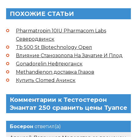
ПОХОЖИЕ СТАТЬИ
Pharmatropin 10IU Pharmacom Labs
Северодвинск
Tb 500 St Biotechnology Орел
Влияние Станозолола На Зачатие И Плод
Gonadorelin Нефтеюганск
Methandienon доставка Глазов
Купить Clomed Ачинск
Комментарии к Тестостерон
Энантат 250 сравнить цены Туапсе
Босерон
ответил(а)