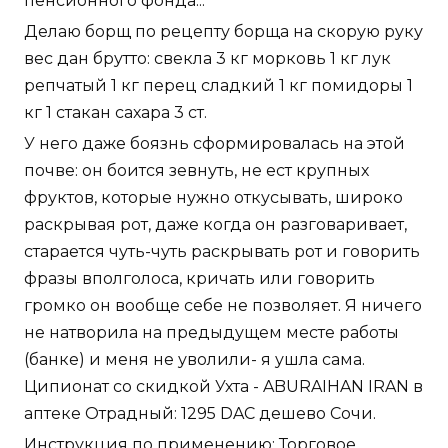
пенсионного фонда...
Делаю борщ по рецепту борща на скорую руку
вес дан брутто: свекла 3 кг морковь 1 кг лук
репчатый 1 кг перец сладкий 1 кг помидоры 1
кг 1 стакан сахара 3 ст.
У него даже боязнь сформировалась на этой
почве: он боится зевнуть, не ест крупных
фруктов, которые нужно откусывать, широко
раскрывая рот, даже когда он разговаривает,
старается чуть-чуть раскрывать рот и говорить
фразы вполголоса, кричать или говорить
громко он вообще себе не позволяет. Я ничего
не натворила на предыдущем месте работы
(банке) и меня не уволили- я ушла сама.
Ципионат со скидкой Ухта - ABURAIHAN IRAN в
аптеке Отрадный: 1295 DAC дешево Сочи.
Инструкция по применению: Торговое